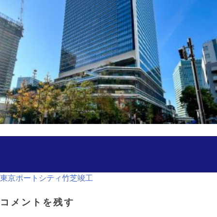
投
東京ポートシティ竹芝竣工
稿
コメントを残す