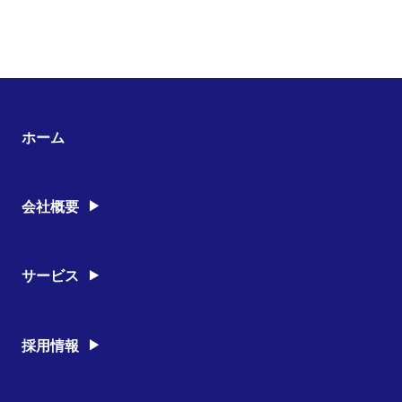
ホーム
会社概要
経営理念
沿革
営業所
サービス
有資格者
会社情報
多能工 (雑工事)
養生工事
採用情報
クリーニング工事
安全への取り組み
工事部
内勤