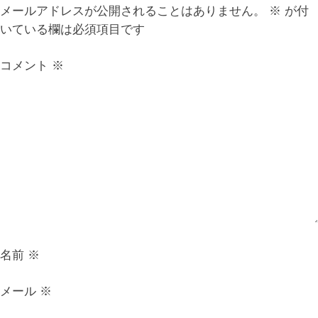
ナ
メールアドレスが公開されることはありません。
※
が付
いている欄は必須項目です
ビ
コメント
※
ゲ
ー
シ
ョ
ン
名前
※
メール
※