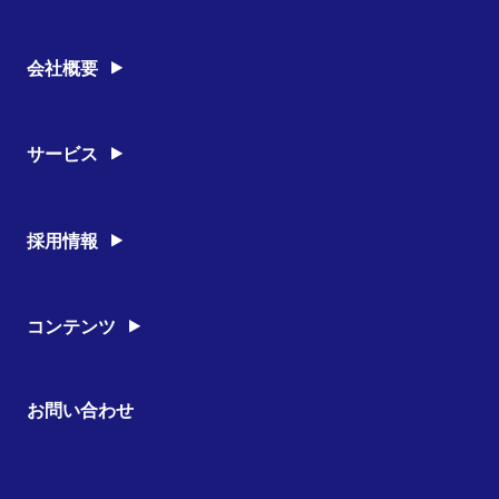
会社概要
経営理念
沿革
営業所
サービス
有資格者
会社情報
多能工 (雑工事)
養生工事
採用情報
クリーニング工事
安全への取り組み
工事部
内勤
コンテンツ
窓そうじ
シンクそうじ
お問い合わせ