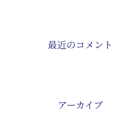
ナ
:
ビ
ゲ
最近のコメント
ー
シ
ョ
ン
アーカイブ