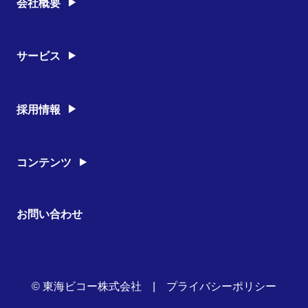
会社概要
経営理念
沿革
営業所
サービス
有資格者
会社情報
多能工 (雑工事)
養生工事
採用情報
クリーニング工事
安全への取り組み
工事部
内勤
コンテンツ
窓そうじ
シンクそうじ
お問い合わせ
© 東海ビコー株式会社 |
プライバシーポリシー