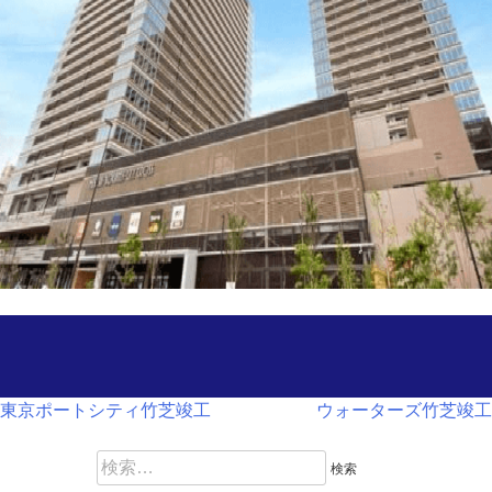
投
東京ポートシティ竹芝竣工
ウォーターズ竹芝竣工
稿
検
索