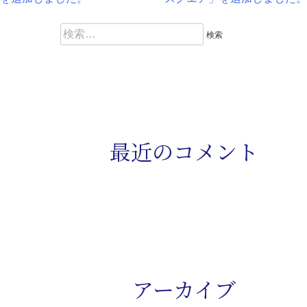
稿
検
ナ
索
:
ビ
ゲ
ー
最近のコメント
シ
ョ
ン
アーカイブ