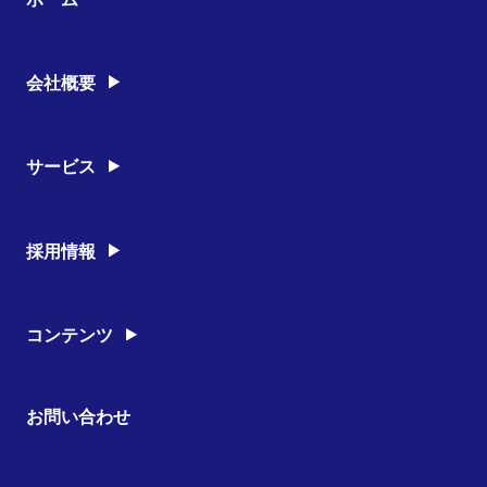
会社概要
経営理念
沿革
営業所
サービス
有資格者
会社情報
多能工 (雑工事)
養生工事
採用情報
クリーニング工事
安全への取り組み
工事部
内勤
コンテンツ
窓そうじ
シンクそうじ
お問い合わせ