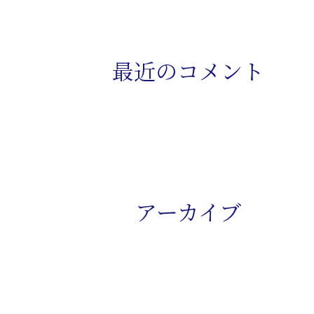
ビ
ゲ
最近のコメント
ー
シ
ョ
ン
アーカイブ