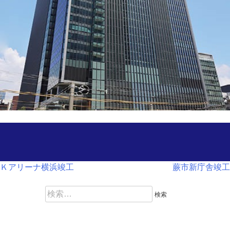
投
Ｋアリーナ横浜竣工
蕨市新庁舎竣工
稿
検
索
ナ
: